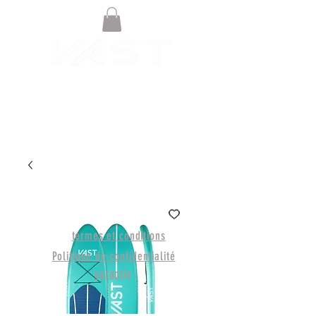
© BOUTIQUE EN LIGNE NOAH
BOARDSPORTS 2021
termes et conditions
Politique de confidentialité
garantie