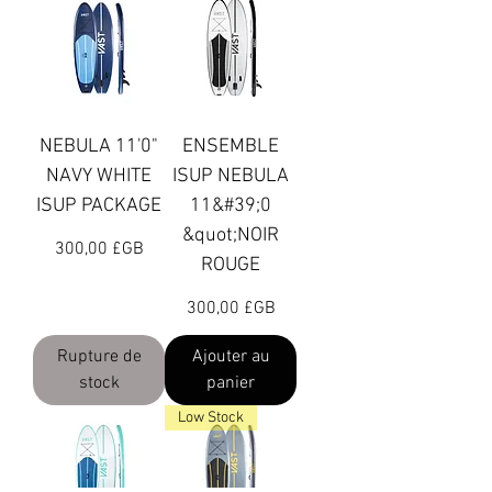
NEBULA 11'0"
ENSEMBLE
NAVY WHITE
ISUP NEBULA
ISUP PACKAGE
11&#39;0
&quot;NOIR
Prix
300,00 £GB
ROUGE
Prix
300,00 £GB
Rupture de
Ajouter au
stock
panier
Low Stock