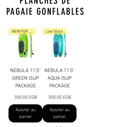
PLANCHES DE
PAGAIE GONFLABLES
NEW FOR 2023
Low Stock
NEBULA 11'0"
NEBULA 11'0"
GREEN ISUP
AQUA ISUP
PACKAGE
PACKAGE
Prix
Prix
300,00 £GB
300,00 £GB
Ajouter au
Ajouter au
panier
panier