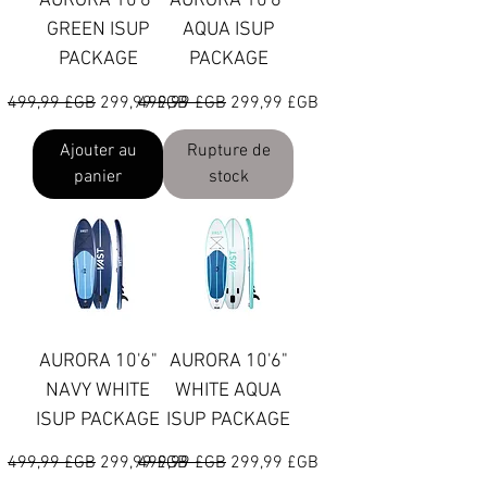
AURORA 10'6"
AURORA 10'6"
GREEN ISUP
AQUA ISUP
PACKAGE
PACKAGE
Prix original
Prix promotionnel
Prix original
Prix promotionnel
499,99 £GB
299,99 £GB
499,99 £GB
299,99 £GB
Ajouter au
Rupture de
panier
stock
AURORA 10'6"
AURORA 10'6"
NAVY WHITE
WHITE AQUA
ISUP PACKAGE
ISUP PACKAGE
Prix original
Prix promotionnel
Prix original
Prix promotionnel
499,99 £GB
299,99 £GB
499,99 £GB
299,99 £GB