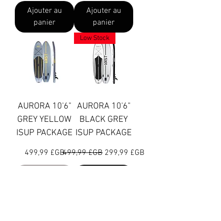
Ajouter au
Ajouter au
panier
panier
Low Stock
AURORA 10'6"
AURORA 10'6"
GREY YELLOW
BLACK GREY
ISUP PACKAGE
ISUP PACKAGE
Prix
Prix original
Prix promotionnel
499,99 £GB
499,99 £GB
299,99 £GB
Rupture de
Ajouter au
stock
panier