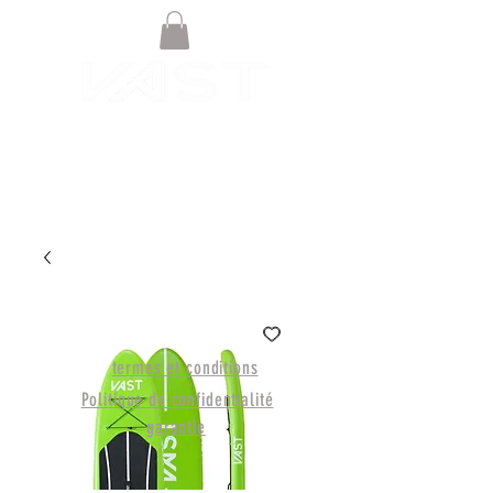
© BOUTIQUE EN LIGNE NOAH
BOARDSPORTS 2021
termes et conditions
Politique de confidentialité
garantie