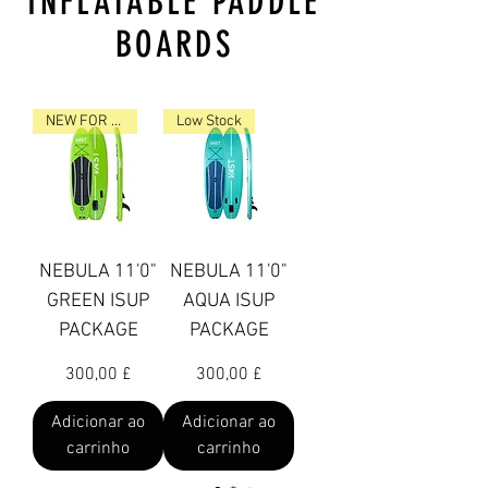
INFLATABLE PADDLE
BOARDS
NEW FOR 2023
Low Stock
NEBULA 11'0"
NEBULA 11'0"
GREEN ISUP
AQUA ISUP
PACKAGE
PACKAGE
Preço
Preço
300,00 £
300,00 £
Adicionar ao
Adicionar ao
carrinho
carrinho