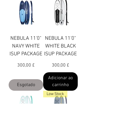
NEBULA 11'0"
NEBULA 11'0"
NAVY WHITE
WHITE BLACK
ISUP PACKAGE
ISUP PACKAGE
Preço
Preço
300,00 £
300,00 £
Adicionar ao
Esgotado
carrinho
Low Stock