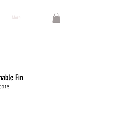
More
hable Fin
00015