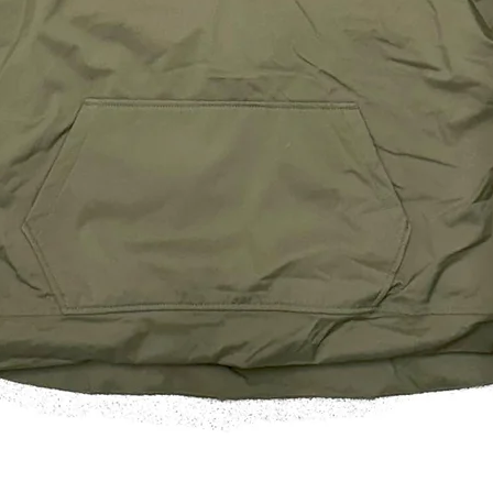
Schnellansicht
Hoodie - VAST Waterproof Hoodie Dark Khaki