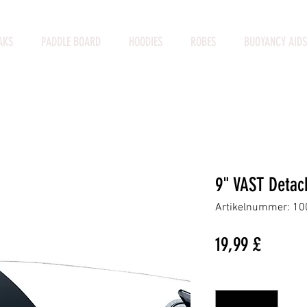
AKS
PADDLE BOARD
HOODIES
ROBES
BUOYANCY AIDS
9" VAST Detac
Artikelnummer: 1
Preis
19,99 £
Anzahl
*